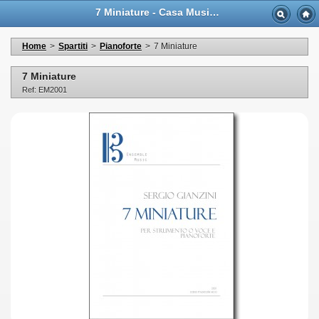
7 Miniature - Casa Musicale Eco
Home
>
Spartiti
>
Pianoforte
>
7 Miniature
7 Miniature
Ref: EM2001