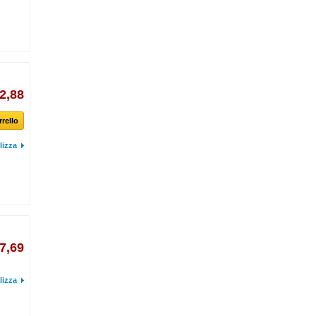
2,88
rrello
lizza
7,69
lizza