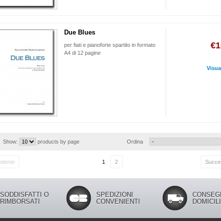
Due Blues
€1
per fiati e pianoforte spartito in formato
A4 di 12 pagine
Visua
Show:
products by page
Ordina
edente
1
2
Succe
SODDISFATTI O
SPEDIZIONI
CONSEG
RIMBORSATI
CONVENIENTI
DOMICIL