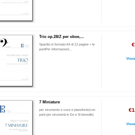
Trio op.28/Z per oboe,...
€
Spartito in formato A4 di 12 pagine + le
partiPer informazioni...
Visua
7 Miniature
€1
per strumento o voce e pianoforte (con
parti per strumenti in Do e Si bemolle)
Visua