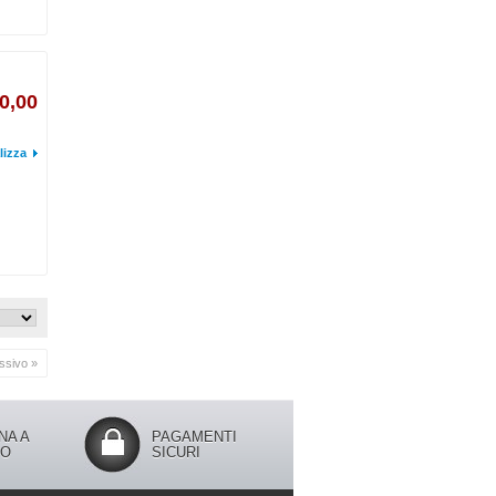
0,00
lizza
ssivo »
NA A
PAGAMENTI
IO
SICURI