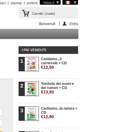
Valuta €
tact
sitemap
preferiti
Carrello:
(vuoto)
Benvenuti
Entra
I PIÙ VENDUTI
Cantiamo...il
1
carnevale + CD
€12,50
Tombola dei suoni e
2
dei rumori + CD
€13,93
Cantiamo...la natura +
3
CD
€12,90