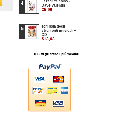
Jazz flute solos -
4
Dave Valentin
€5,99
Tombola degli
5
strumenti musicali +
CD
€13,93
» Tutti gli articoli più venduti