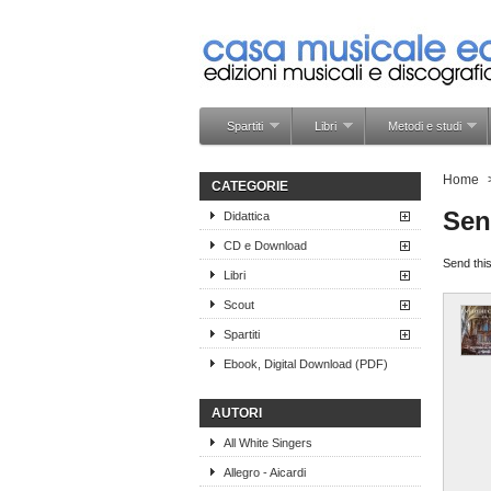
Spartiti
Libri
Metodi e studi
Home
CATEGORIE
Sen
Didattica
CD e Download
Send this
Libri
Scout
Spartiti
Ebook, Digital Download (PDF)
AUTORI
All White Singers
Allegro - Aicardi