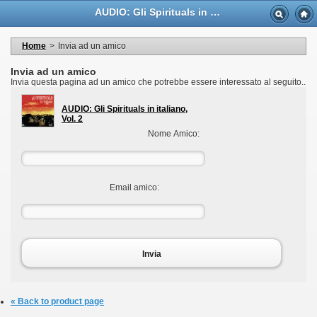
Language
AUDIO: Gli Spirituals in italiano, Vol. 2 - Casa Musicale Eco
Valuta
Welcome to your account
I miei dati personali
Home
>
Invia ad un amico
My orders
My adresses
Invia ad un amico
I miei voucher
Invia questa pagina ad un amico che potrebbe essere interessato al seguito..
Logout
AUDIO: Gli Spirituals in italiano,
Vol. 2
Nome Amico:
Email amico:
Invia
« Back to product page