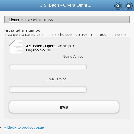
Language
J.S. Bach - Opera Omnia per Organo, vol. 18 - Casa Musicale Eco
Valuta
Welcome to your account
I miei dati personali
Home
>
Invia ad un amico
My orders
My adresses
Invia ad un amico
I miei voucher
Invia questa pagina ad un amico che potrebbe essere interessato al seguito..
Logout
J.S. Bach - Opera Omnia per
Organo, vol. 18
Nome Amico:
Email amico:
Invia
« Back to product page