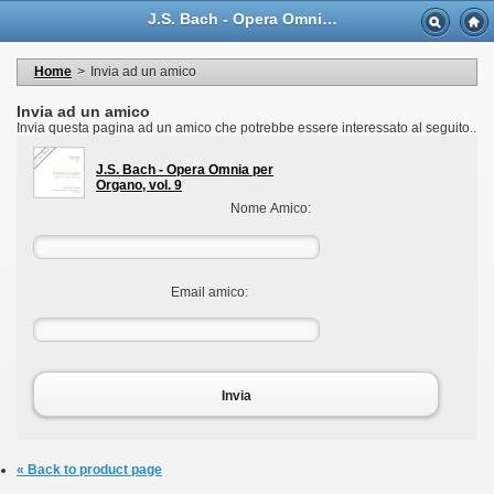
Language
J.S. Bach - Opera Omnia per Organo, vol. 9 - Casa Musicale Eco
Valuta
Welcome to your account
I miei dati personali
Home
>
Invia ad un amico
My orders
My adresses
Invia ad un amico
I miei voucher
Invia questa pagina ad un amico che potrebbe essere interessato al seguito..
Logout
J.S. Bach - Opera Omnia per
Organo, vol. 9
Nome Amico:
Email amico:
Invia
« Back to product page