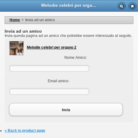
Language
Melodie celebri per organo 2 - Casa Musicale Eco
Valuta
Welcome to your account
I miei dati personali
Home
>
Invia ad un amico
My orders
My adresses
Invia ad un amico
I miei voucher
Invia questa pagina ad un amico che potrebbe essere interessato al seguito..
Logout
Melodie celebri per organo 2
Nome Amico:
Email amico:
Invia
« Back to product page