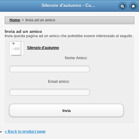
Language
Silenzio d'autunno - Casa Musicale Eco
Valuta
Welcome to your account
I miei dati personali
Home
>
Invia ad un amico
My orders
My adresses
Invia ad un amico
I miei voucher
Invia questa pagina ad un amico che potrebbe essere interessato al seguito..
Logout
Silenzio d'autunno
Nome Amico:
Email amico:
Invia
« Back to product page