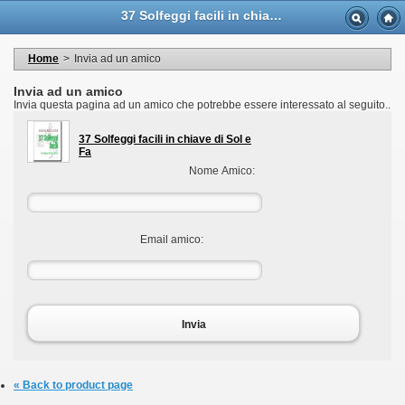
Language
37 Solfeggi facili in chiave di Sol e Fa - Casa Musicale Eco
Valuta
Welcome to your account
I miei dati personali
Home
>
Invia ad un amico
My orders
My adresses
Invia ad un amico
I miei voucher
Invia questa pagina ad un amico che potrebbe essere interessato al seguito..
Logout
37 Solfeggi facili in chiave di Sol e
Fa
Nome Amico:
Email amico:
Invia
« Back to product page