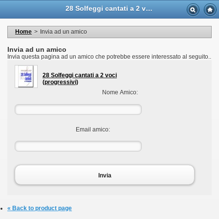
Language
28 Solfeggi cantati a 2 voci (progressivi) - Casa Musicale Eco
Valuta
Welcome to your account
I miei dati personali
Home
>
Invia ad un amico
My orders
My adresses
Invia ad un amico
I miei voucher
Invia questa pagina ad un amico che potrebbe essere interessato al seguito..
Logout
28 Solfeggi cantati a 2 voci
(progressivi)
Nome Amico:
Email amico:
Invia
« Back to product page