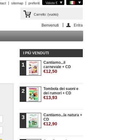
Valuta €
tact
sitemap
preferiti
Carrello:
(vuoto)
Benvenuti
Entra
I PIÙ VENDUTI
Cantiamo...il
1
carnevale + CD
€12,50
Tombola dei suoni e
2
dei rumori + CD
€13,93
Cantiamo...la natura +
3
CD
€12,90