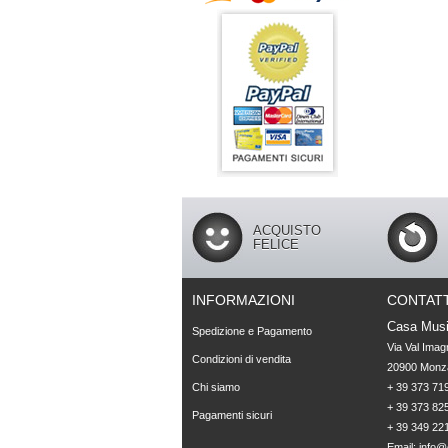
ACQUISTO
FELICE
INFORMAZIONI
CONTATT
Casa Musi
Spedizione e Pagamento
Via Val Imag
Condizioni di vendita
20900 Monza
Chi siamo
+ 39 373 719
+ 39 373 825
Pagamenti sicuri
+ 39 349 22
Email:
info@