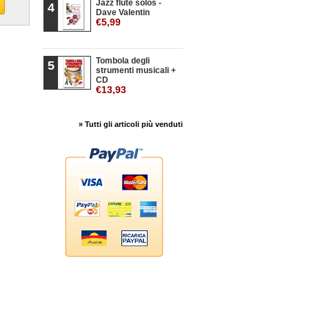
Jazz flute solos -
4
Dave Valentin
€5,99
Tombola degli
5
strumenti musicali +
CD
€13,93
» Tutti gli articoli più venduti