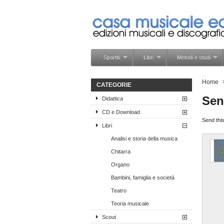
Spartiti
Libri
Metodi e studi
Home
CATEGORIE
Sen
Didattica
CD e Download
Send this
Libri
Analisi e storia della musica
Chitarra
Organo
Bambini, famiglia e società
Teatro
Teoria musicale
Scout