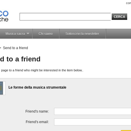
con
Musica sacra
Chi siamo
Sottoscrivi la newsletter
>
Send to a friend
d to a friend
 page to a friend who might be interested in the item below..
Le forme della musica strumentale
Friend's name:
Friend's email: