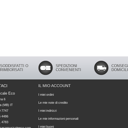
SODDISFATTI O
SPEDIZIONI
CONSEG
RIMBORSATI
CONVENIENTI
DOMICIL
ACI
IL MIO ACCOUNT
cale Eco
I miei ordini
na 6

Le mie note di credito
 (MB) IT

 7747 

I miei indirizzi
 4486 

Le mie informazioni personali
1 4783
I miei buoni
casamusicaleeco.com