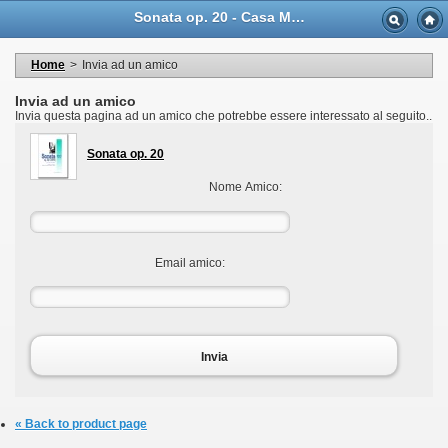
Language
Sonata op. 20 - Casa Musicale Eco
Valuta
Welcome to your account
I miei dati personali
Home
>
Invia ad un amico
My orders
My adresses
Invia ad un amico
I miei voucher
Invia questa pagina ad un amico che potrebbe essere interessato al seguito..
Logout
Sonata op. 20
Nome Amico:
Email amico:
Invia
« Back to product page