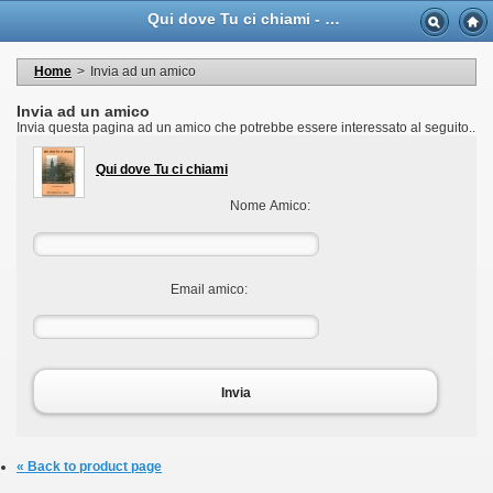
Language
Qui dove Tu ci chiami - Casa Musicale Eco
Valuta
Welcome to your account
I miei dati personali
Home
>
Invia ad un amico
My orders
My adresses
Invia ad un amico
I miei voucher
Invia questa pagina ad un amico che potrebbe essere interessato al seguito..
Logout
Qui dove Tu ci chiami
Nome Amico:
Email amico:
Invia
« Back to product page