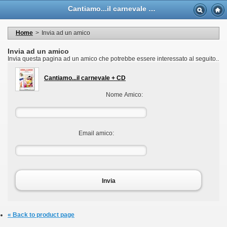
Language
Cantiamo...il carnevale + CD - Casa Musicale Eco
Valuta
Welcome to your account
I miei dati personali
Home
>
Invia ad un amico
My orders
My adresses
Invia ad un amico
I miei voucher
Invia questa pagina ad un amico che potrebbe essere interessato al seguito..
Logout
Cantiamo...il carnevale + CD
Nome Amico:
Email amico:
Invia
« Back to product page