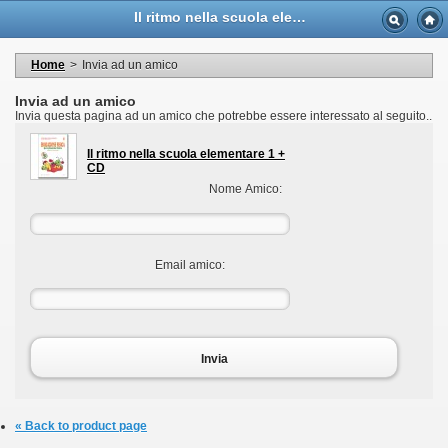
Language
Il ritmo nella scuola elementare 1 + CD - Casa Musicale Eco
Valuta
Welcome to your account
I miei dati personali
Home
>
Invia ad un amico
My orders
My adresses
Invia ad un amico
I miei voucher
Invia questa pagina ad un amico che potrebbe essere interessato al seguito..
Logout
Il ritmo nella scuola elementare 1 +
CD
Nome Amico:
Email amico:
Invia
« Back to product page