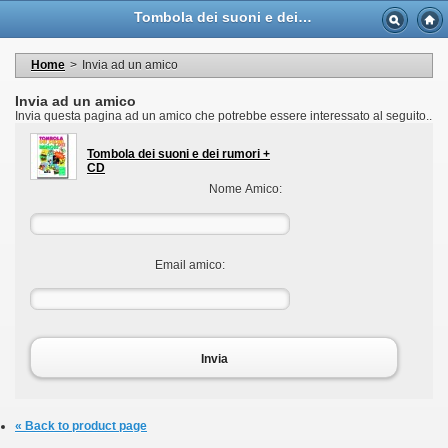
Language
Tombola dei suoni e dei rumori + CD - Casa Musicale Eco
Valuta
Welcome to your account
I miei dati personali
Home
>
Invia ad un amico
My orders
My adresses
Invia ad un amico
I miei voucher
Invia questa pagina ad un amico che potrebbe essere interessato al seguito..
Logout
Tombola dei suoni e dei rumori +
CD
Nome Amico:
Email amico:
Invia
« Back to product page