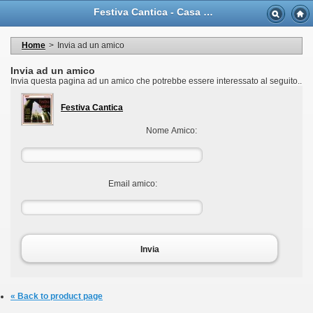
Language
Festiva Cantica - Casa Musicale Eco
Valuta
Welcome to your account
I miei dati personali
Home
>
Invia ad un amico
My orders
My adresses
Invia ad un amico
I miei voucher
Invia questa pagina ad un amico che potrebbe essere interessato al seguito..
Logout
Festiva Cantica
Nome Amico:
Email amico:
Invia
« Back to product page