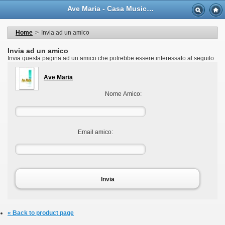
Language
Ave Maria - Casa Musicale Eco
Valuta
Welcome to your account
I miei dati personali
Home
>
Invia ad un amico
My orders
My adresses
Invia ad un amico
I miei voucher
Invia questa pagina ad un amico che potrebbe essere interessato al seguito..
Logout
Ave Maria
Nome Amico:
Email amico:
Invia
« Back to product page