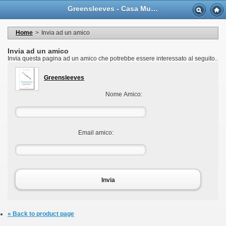
Language
Greensleeves - Casa Musicale Eco
Valuta
Welcome to your account
I miei dati personali
Home
>
Invia ad un amico
My orders
My adresses
Invia ad un amico
I miei voucher
Invia questa pagina ad un amico che potrebbe essere interessato al seguito..
Logout
Greensleeves
Nome Amico:
Email amico:
Invia
« Back to product page