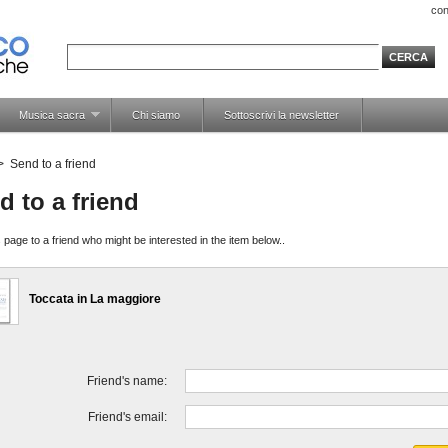
con
Musica sacra
Chi siamo
Sottoscrivi la newsletter
>
Send to a friend
d to a friend
 page to a friend who might be interested in the item below..
Toccata in La maggiore
Friend's name:
Friend's email: