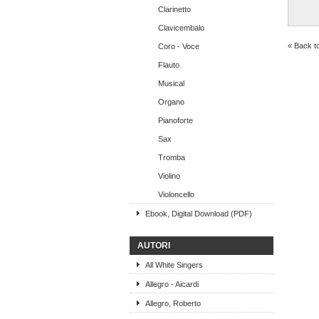
Clarinetto
Clavicembalo
« Back t
Coro - Voce
Flauto
Musical
Organo
Pianoforte
Sax
Tromba
Violino
Violoncello
Ebook, Digital Download (PDF)
AUTORI
All White Singers
Allegro - Aicardi
Allegro, Roberto