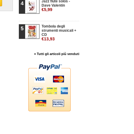
Jazz flute solos -
4
Dave Valentin
€5,99
Tombola degli
5
strumenti musicali +
CD
€13,93
» Tutti gli articoli più venduti