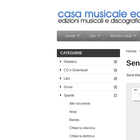
Spartiti
Libri
Metodi e studi
Home
CATEGORIE
Sen
Didattica
CD e Download
Send this
Libri
Scout
Spartiti
Altri strumenti
Arpa
Banda
Chitarra classica
Chitarra elettrica