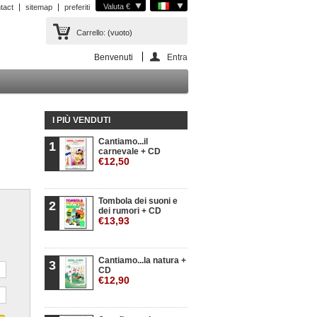
Valuta €
tact
sitemap
preferiti
Carrello:
(vuoto)
Benvenuti
Entra
I PIÙ VENDUTI
Cantiamo...il
1
carnevale + CD
€12,50
Tombola dei suoni e
2
dei rumori + CD
€13,93
Cantiamo...la natura +
3
CD
€12,90