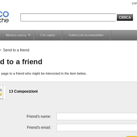
con
Musica sacra
Chi siamo
Sottoscrivi la newsletter
>
Send to a friend
d to a friend
 page to a friend who might be interested in the item below..
13 Composizioni
Friend's name:
Friend's email: