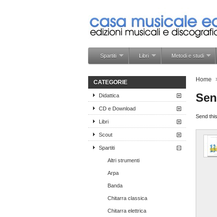
Spartiti
Libri
Metodi e studi
Home
CATEGORIE
Sen
Didattica
CD e Download
Send this
Libri
Scout
Spartiti
Altri strumenti
Arpa
Banda
Chitarra classica
Chitarra elettrica