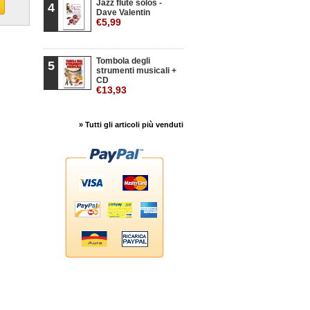
Jazz flute solos -
4
Dave Valentin
€5,99
Tombola degli
5
strumenti musicali +
CD
€13,93
» Tutti gli articoli più venduti