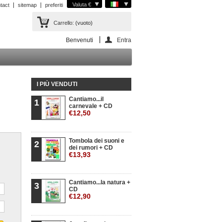
Valuta €
tact
sitemap
preferiti
Carrello:
(vuoto)
Benvenuti
Entra
I PIÙ VENDUTI
Cantiamo...il
1
carnevale + CD
€12,50
Tombola dei suoni e
2
dei rumori + CD
€13,93
Cantiamo...la natura +
3
CD
€12,90