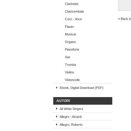
Clarinetto
Clavicembalo
« Back t
Coro - Voce
Flauto
Musical
Organo
Pianoforte
Sax
Tromba
Violino
Violoncello
Ebook, Digital Download (PDF)
AUTORI
All White Singers
Allegro - Aicardi
Allegro, Roberto