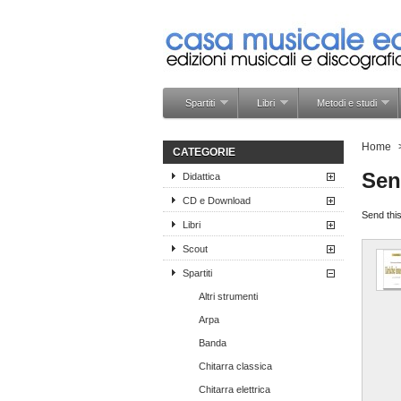
Spartiti
Libri
Metodi e studi
Home
CATEGORIE
Sen
Didattica
CD e Download
Send this
Libri
Scout
Spartiti
Altri strumenti
Arpa
Banda
Chitarra classica
Chitarra elettrica