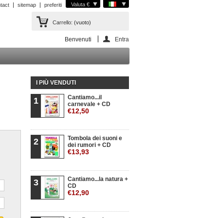
Valuta €
tact
sitemap
preferiti
Carrello:
(vuoto)
Benvenuti
Entra
I PIÙ VENDUTI
Cantiamo...il
1
carnevale + CD
€12,50
Tombola dei suoni e
2
dei rumori + CD
€13,93
Cantiamo...la natura +
3
CD
€12,90