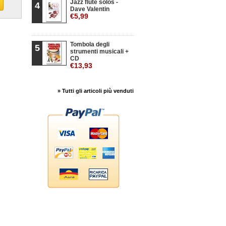
Jazz flute solos -
4
Dave Valentin
€5,99
Tombola degli
5
strumenti musicali +
CD
€13,93
» Tutti gli articoli più venduti