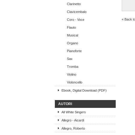
Clarinetto
Clavicembalo
« Back t
Coro - Voce
Flauto
Musical
Organo
Pianoforte
Sax
Tromba
Violino
Violoncello
Ebook, Digital Download (PDF)
AUTORI
All White Singers
Allegro - Aicardi
Allegro, Roberto