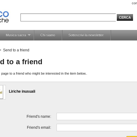
con
Musica sacra
Chi siamo
Sottoscrivi la newsletter
>
Send to a friend
d to a friend
 page to a friend who might be interested in the item below..
Liriche inusuali
Friend's name:
Friend's email: