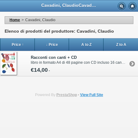
Cavadini, ClaudioCavadini, Claudio - Casa Musicale Eco
Home
>
Cavadini, Claudio
Elenco di prodotti del produttore: Cavadini, Claudio
Price ↑
↓ Price
A to Z
Z to A
Racconti con canti + CD
libro in formato A4 di 48 pagine con CD incluso 16 canzoni, 2 fiabe, storie, musiche e proposte didattiche per la musica d'assiemePer informazioni sull’acquisto di questa pubblicazione contattare il servizio clienti Volonté & Co:ordini@volonte-co.comTel: 02/45473285 - Fax: 02/36596796
€14,00
-
Powered By
PrestaShop
•
View Full Site