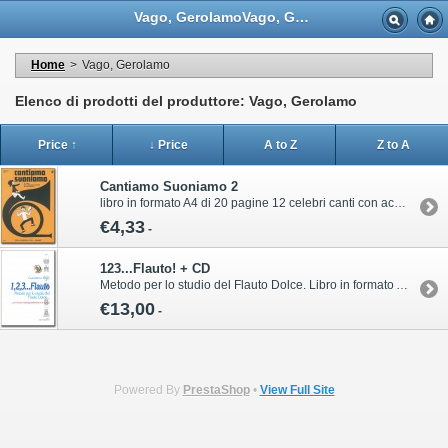
Vago, GerolamoVago, Gerolamo - Casa Musicale Eco
Home
>
Vago, Gerolamo
Elenco di prodotti del produttore: Vago, Gerolamo
Price ↑
↓ Price
A to Z
Z to A
Cantiamo Suoniamo 2
libro in formato A4 di 20 pagine 12 celebri canti con accompagnamento dello strumentario OrffPer informazioni sull’acquisto di questa pubblicazione contattare il servizio clienti Volonté & Co:ordini@volonte-co.comTel: 02/45473285 - Fax: 02/36596796
€4,33
-
123...Flauto! + CD
Metodo per lo studio del Flauto Dolce. Libro in formato A4 di 28 pagine con CD INCLUSOPer informazioni sull’acquisto di questa pubblicazione contattare il servizio clienti Volonté & Co:ordini@volonte-co.comTel: 02/45473285 - Fax: 02/36596796
€13,00
-
Powered By
PrestaShop
•
View Full Site