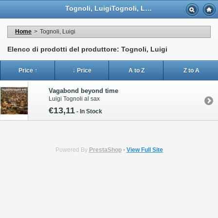
Tognoli, LuigiTognoli, Luigi - Casa Musicale Eco
Home
>
Tognoli, Luigi
Elenco di prodotti del produttore: Tognoli, Luigi
Price ↑
↓ Price
A to Z
Z to A
Vagabond beyond time
Luigi Tognoli al sax
€13,11
-
In Stock
Powered By
PrestaShop
•
View Full Site