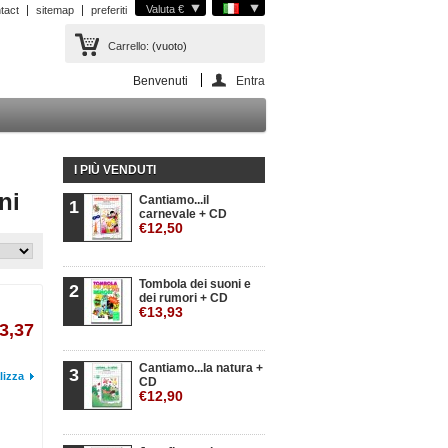
Valuta €
tact
sitemap
preferiti
Carrello:
(vuoto)
Benvenuti
Entra
I PIÙ VENDUTI
ni
Cantiamo...il
1
carnevale + CD
€12,50
Tombola dei suoni e
2
dei rumori + CD
€13,93
3,37
Cantiamo...la natura +
3
lizza
CD
€12,90