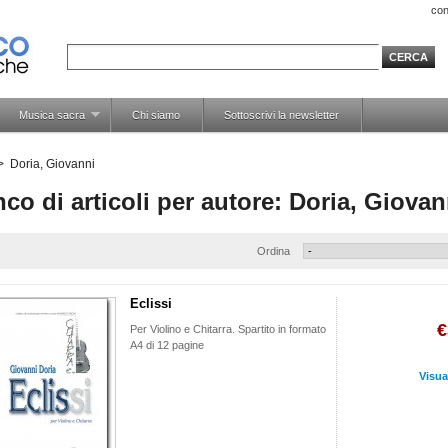
con
Musica sacra
Chi siamo
Sottoscrivi la newsletter
>
Doria, Giovanni
nco di articoli per autore: Doria, Giovan
Ordina
Eclissi
€
Per Violino e Chitarra. Spartito in formato
A4 di 12 pagine
Visua