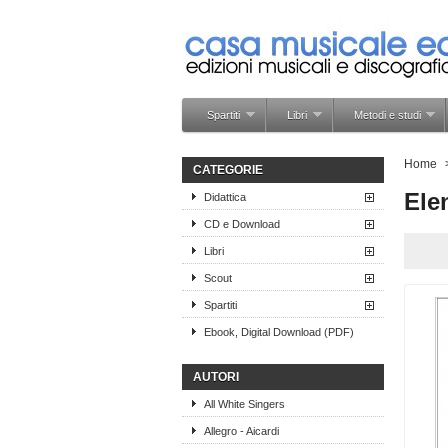
Spartiti
Libri
Metodi e studi
Home
CATEGORIE
Ele
Didattica
CD e Download
Libri
Scout
Spartiti
Ebook, Digital Download (PDF)
AUTORI
All White Singers
Allegro - Aicardi