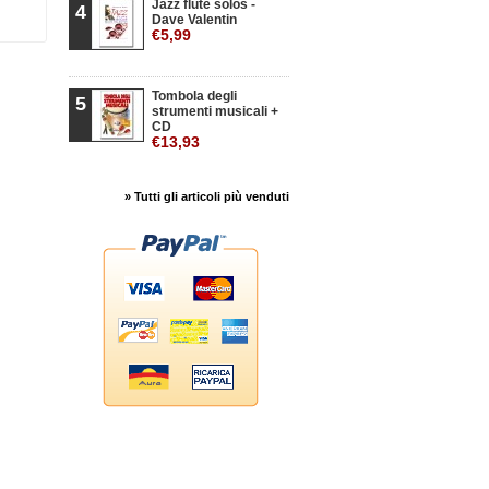
Jazz flute solos -
4
Dave Valentin
€5,99
Tombola degli
5
strumenti musicali +
CD
€13,93
» Tutti gli articoli più venduti