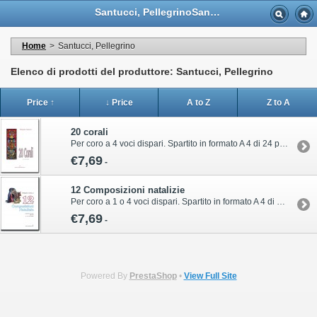
Santucci, PellegrinoSantucci, Pellegrino - Casa Musicale Eco
Home
>
Santucci, Pellegrino
Elenco di prodotti del produttore: Santucci, Pellegrino
Price ↑
↓ Price
A to Z
Z to A
20 corali
Per coro a 4 voci dispari. Spartito in formato A 4 di 24 paginePer informazioni sull’acquisto di questa pubblicazione contattare il servizio clienti Volonté & Co:ordini@volonte-co.comTel: 02/45473285 - Fax: 02/36596796
€7,69
-
12 Composizioni natalizie
Per coro a 1 o 4 voci dispari. Spartito in formato A 4 di 20 paginePer informazioni sull’acquisto di questa pubblicazione contattare il servizio clienti Volonté & Co:ordini@volonte-co.comTel: 02/45473285 - Fax: 02/36596796
€7,69
-
Powered By
PrestaShop
•
View Full Site