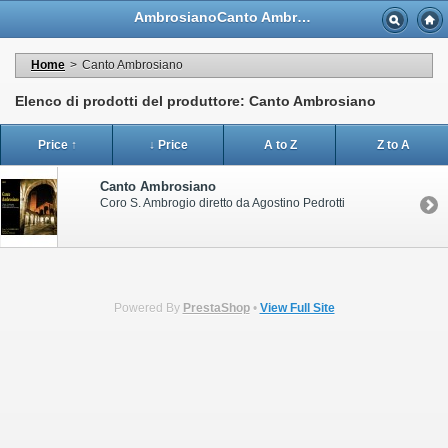
AmbrosianoCanto Ambrosiano - Casa Musicale Eco
Home
>
Canto Ambrosiano
Elenco di prodotti del produttore: Canto Ambrosiano
Price ↑
↓ Price
A to Z
Z to A
Canto Ambrosiano
Coro S. Ambrogio diretto da Agostino Pedrotti
Powered By
PrestaShop
•
View Full Site