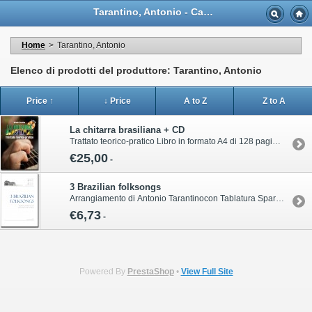
Tarantino, Antonio - Casa Musicale Eco
Home
>
Tarantino, Antonio
Elenco di prodotti del produttore: Tarantino, Antonio
Price ↑
↓ Price
A to Z
Z to A
La chitarra brasiliana + CD
Trattato teorico-pratico Libro in formato A4 di 128 pagine con CD inclusoPer informazioni sull’acquisto di questa pubblicazione contattare il servizio clienti Volonté & Co:ordini@volonte-co.comTel: 02/45473285 - Fax: 02/36596796
€25,00
-
3 Brazilian folksongs
Arrangiamento di Antonio Tarantino con Tablatura Spartito in formato A4 di 8 paginePer informazioni sull’acquisto di questa pubblicazione contattare il servizio clienti Volonté & Co:ordini@volonte-co.comTel: 02/45473285 - Fax: 02/36596796
€6,73
-
Powered By
PrestaShop
•
View Full Site