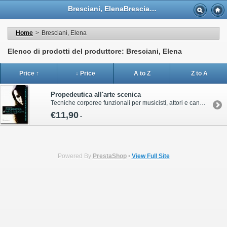
Bresciani, ElenaBresciani, Elena - Casa Musicale Eco
Home
>
Bresciani, Elena
Elenco di prodotti del produttore: Bresciani, Elena
Price ↑
↓ Price
A to Z
Z to A
Propedeutica all'arte scenica
Tecniche corporee funzionali per musicisti, attori e cantanti Libro in formato B5 di 56 paginePer informazioni sull’acquisto di questa pubblicazione contattare il servizio clienti Volonté & Co:ordini@volonte-co.comTel: 02/45473285 - Fax: 02/36596796
€11,90
-
Powered By
PrestaShop
•
View Full Site