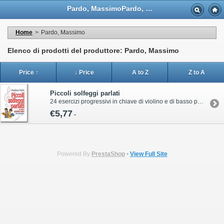
Pardo, MassimoPardo, Massimo - Casa Musicale Eco
Home
>
Pardo, Massimo
Elenco di prodotti del produttore: Pardo, Massimo
Price ↑
↓ Price
A to Z
Z to A
Piccoli solfeggi parlati
24 esercizi progressivi in chiave di violino e di basso per i più piccoli Spartito in formato A 4 di 24 paginePer informazioni sull’acquisto di questa pubblicazione contattare il servizio clienti Volonté & Co:ordini@volonte-co.comTel: 02/45473285 - Fax: 02/36596796
€5,77
-
Powered By
PrestaShop
•
View Full Site