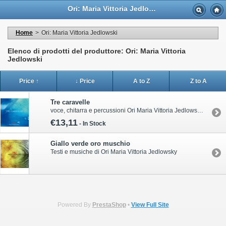
Ori: Maria Vittoria JedlowskiOri: Maria Vittoria Jedlowski - Casa Musicale Eco
Home
>
Ori: Maria Vittoria Jedlowski
Elenco di prodotti del produttore: Ori: Maria Vittoria
Jedlowski
Price ↑
↓ Price
A to Z
Z to A
Tre caravelle
voce, chitarra e percussioni Ori Maria Vittoria Jedlowski pianoforte Antonello Raggi pianoforte e fisarmonica Carmelo Massimo Torreflauto Andrea Ortu viola Stefano Martinotti sax Mauro Cassinari violoncello Francesca Giomo
€13,11
-
In Stock
Giallo verde oro muschio
Testi e musiche di Ori Maria Vittoria Jedlowsky
Powered By
PrestaShop
•
View Full Site