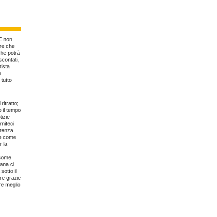
 E non
ore che
che potrà
contati,
tista
n
tutto
ritratto;
o il tempo
tizie
rniteci
stenza.
te come
r la
 come
iana ci
sotto il
re grazie
ire meglio