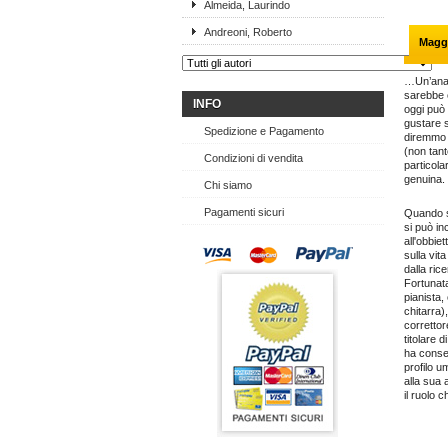
Almeida, Laurindo
Andreoni, Roberto
Maggi
…Un’anali
sarebbe 
INFO
oggi può 
gustare 
Spedizione e Pagamento
diremmo c
(non tant
Condizioni di vendita
particola
genuina.
Chi siamo
Pagamenti sicuri
Quando si
si può in
all'obbie
sulla vit
dalla ric
Fortunata
pianista, 
chitarra)
correttor
titolare d
ha conseg
profilo u
alla sua 
il ruolo 