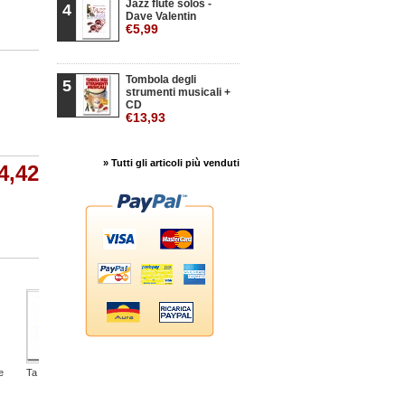
Jazz flute solos -
4
Dave Valentin
€5,99
Tombola degli
5
strumenti musicali +
CD
€13,93
» Tutti gli articoli più venduti
4,42
e
Ta Tria Legonta
3 Quartetti...
...occasum
Allegretto
Greenhill...