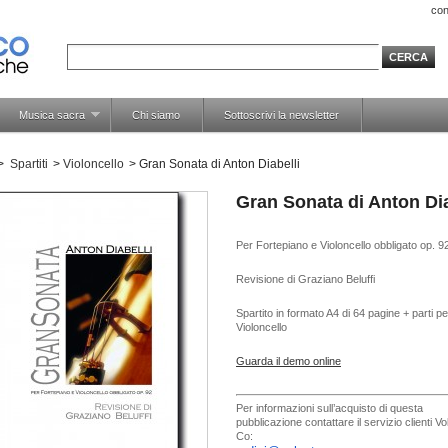
con
Musica sacra
Chi siamo
Sottoscrivi la newsletter
>
Spartiti
>
Violoncello
>
Gran Sonata di Anton Diabelli
Gran Sonata di Anton Dia
Per Fortepiano e Violoncello obbligato op. 9
Revisione di Graziano Beluffi
Spartito in formato A4 di 64 pagine + parti pe
Violoncello
Guarda il demo online
Per informazioni sull’acquisto di questa
pubblicazione contattare il servizio clienti V
Co: