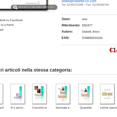
ordini@volonte-co.com
Tel: 02/45473285 - Fax: 02/36596796
VEDI A SCHERMO INTERO
Stato:
new
ividi su Facebook
to a friend
Riferimento:
EM1877
mpa
Autore:
Diabelli, Anton
EAN:
9788860534156
€1
tri articoli nella stessa categoria:
ouch
6+1 pezzi...
Concerto in...
Serenata e...
Quartetto
Liriche spers