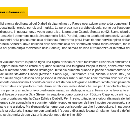
ori informazioni
si attenta degli spartiti del Diabelli risulta nel nostro Paese operazione ancora da compiersi.
cosa inutile, credo, per diversi motivi… La sorpresa non sarebbe piccola: come per l’esecut
rileggere, in questa nuova veste tipografica, la presente Grande Sonata op.92. Siamo sicuri 
sensazioni e momenti musicalmente molto felici. Perché, accanto a schemi compositivi assai s
anonici nella pratica musicale dell’epoca, l’interprete potrà infatti riconoscervi lo spirito dell’ar
o nello Scherzo, dove l’influsso dello stile musicale del Beethoven risulta molto evidente, ma i
re nel primo ampio movimento della Sonata), non scevro da idee e freschezza di inventiva del 
 vuol descrivere in poche righe una figura artistica si corre facilmente il rischio di sminuirne il 
cappare nello stesso errore di quando si scatta una fotografia troppo in fretta, senza aver dat
ttivo di mettere bene a fuoco l'immagine. Il rischio aumenta quando le poche e frammentarie no
a del musicista Anton Diabelli (Mattsée, Salisburgo, 6 settembre 1781, Vienna, 8 aprile 1858) fo
erca musicologica italiana non possono illuminarci sulle numerose zone d'ombra della sua esi
mente conserviamo il ricordo di questo artista non solo grazie all'attività svolta principalmen
chitarrista e compositore (molti i brani scritti, con finalità didattiche, sia per il pianoforte che pe
, ma per la gran mole di lavoro editoriale iniziato sin dalla giovinezza. Prima come lavorante e
e di bozze presso la Ditta Steiner, in seguito in comproprietà con l'Editore Cappi e, da ultimo,
i una propria società, la Casa Editrice Diabelli. Per il resto, tuttavia, la storiografia musicale ital
nato solo sporadiche e succinte notizie, troppo esigue per definire il nostro personaggio, sia 
mano che artistico. Ma rileggendo la numerosa corrispondenza che il compositore, in particola
attività editoriale, intrattenne con tanti artisti (spesso di grande levatura), siamo riusciti a defin
che svolse nella vivace vita artistica viennese del primo '800.