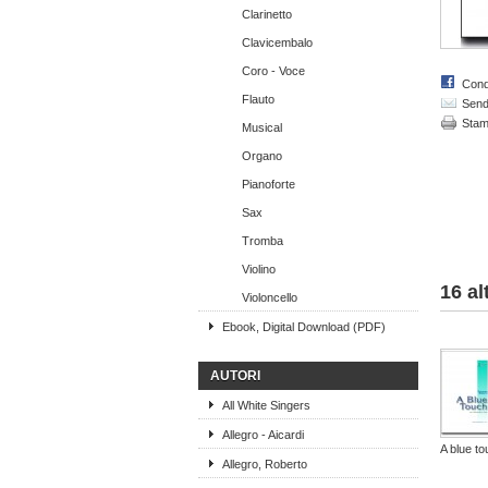
Clarinetto
Clavicembalo
Coro - Voce
Cond
Flauto
Send 
Sta
Musical
Organo
Pianoforte
Sax
Tromba
Violino
16 al
Violoncello
Ebook, Digital Download (PDF)
AUTORI
All White Singers
Allegro - Aicardi
A blue t
Allegro, Roberto