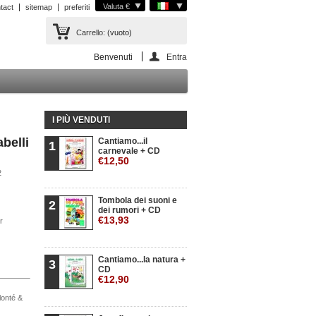
Valuta €
tact
sitemap
preferiti
Carrello:
(vuoto)
Benvenuti
Entra
I PIÙ VENDUTI
belli
Cantiamo...il
1
carnevale + CD
€12,50
2
Tombola dei suoni e
2
dei rumori + CD
€13,93
r
Cantiamo...la natura +
3
CD
€12,90
olonté &