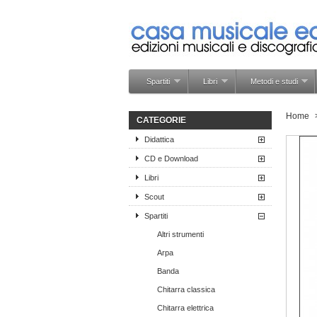
Spartiti
Libri
Metodi e studi
Home
CATEGORIE
Didattica
CD e Download
Libri
Scout
Spartiti
Altri strumenti
Arpa
Banda
Chitarra classica
Chitarra elettrica