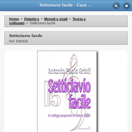
Setticlavio facile - Casa Musicale Eco
Home
>
Didattica
>
Metodi e studi
>
Teoria e
solfeggio
>
Setticlavio facile
Setticlavio facile
Ref: EM1828