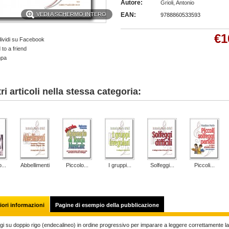
Autore:
Grioli, Antonio
VEDI A SCHERMO INTERO
EAN:
9788860533593
€1
ividi su Facebook
to a friend
mpa
tri articoli nella stessa categoria:
...
Abbellimenti
Piccolo...
I gruppi...
Solfeggi...
Piccoli...
ori informazioni
Pagine di esempio della pubblicazione
gi su doppio rigo (endecalineo) in ordine progressivo per imparare a leggere correttamente l