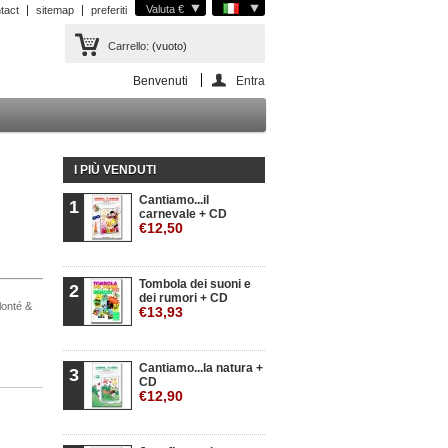
Valuta €
tact
sitemap
preferiti
Carrello:
(vuoto)
Benvenuti
Entra
I PIÙ VENDUTI
Cantiamo...il
1
carnevale + CD
€12,50
Tombola dei suoni e
2
dei rumori + CD
olonté &
€13,93
Cantiamo...la natura +
3
CD
€12,90