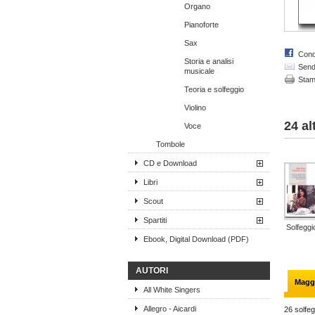
Organo
Pianoforte
Sax
Cond
Storia e analisi
Send 
musicale
Sta
Teoria e solfeggio
Violino
24 al
Voce
Tombole
CD e Download
Libri
Scout
Spartiti
Solfeggio
Ebook, Digital Download (PDF)
AUTORI
Maggi
All White Singers
Allegro - Aicardi
26 solfeg