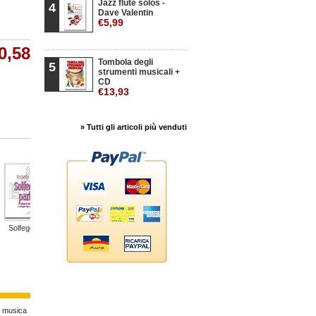
Jazz flute solos -
4
Dave Valentin
€5,99
0,58
Tombola degli
5
strumenti musicali +
CD
€13,93
» Tutti gli articoli più venduti
Solfeggi...
Solfeggi...
Solfeggi...
Dieci prove...
Metodo di...
Pron
a musica