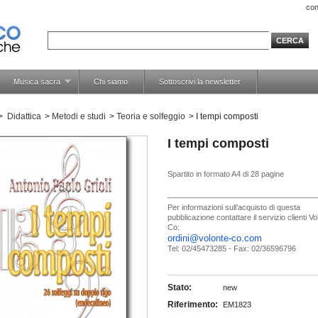
con
Musica sacra
Chi siamo
Sottoscrivi la newsletter
>
Didattica
>
Metodi e studi
>
Teoria e solfeggio
>
I tempi composti
I tempi composti
Spartito in formato A4 di 28 pagine
Per informazioni sull’acquisto di questa
pubblicazione contattare il servizio clienti V
Co:
ordini@volonte-co.com
Tel: 02/45473285 - Fax: 02/36596796
Stato:
new
Riferimento:
EM1823