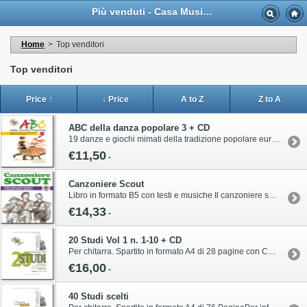
Più venduti - Casa Musicale Eco
Home
>
Top venditori
Top venditori
Price ↑
↓ Price
A to Z
Z to A
ABC della danza popolare 3 + CD
19 danze e giochi mimati della tradizione popolare europea. Libro in formato A5 di 20 pagine con CD.Per informazioni sull’acquisto di questa pubblicazione contattare il servizio clienti Volonté & Co:ordini@volonte-co.comTel: 02/45473285 - Fax: 02/36596796
€11,50
-
Canzoniere Scout
Libro in formato B5 con testi e musiche Il canzoniere scout con oltre 200 canzoni, canoni, danze e bansPer informazioni sull’acquisto di questa pubblicazione contattare il servizio clienti Volonté & Co:ordini@volonte-co.comTel: 02/45473285 - Fax: 02/36596796
€14,33
-
20 Studi Vol 1 n. 1-10 + CD
Per chitarra. Spartito in formato A4 di 28 pagine con CD INCLUSOPer informazioni sull’acquisto di questa pubblicazione contattare il servizio clienti Volonté & Co:ordini@volonte-co.comTel: 02/45473285 - Fax: 02/36596796
€16,00
-
40 Studi scelti