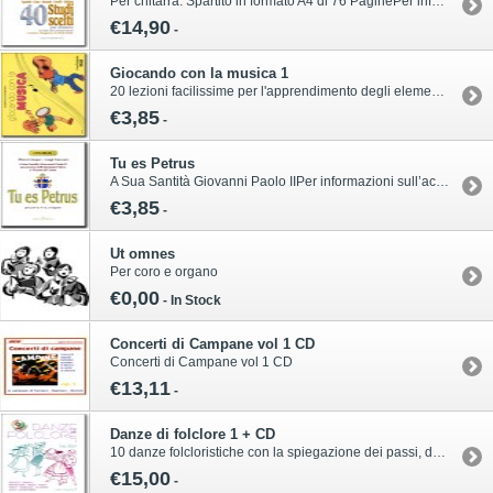
Per chitarra. Spartito in formato A4 di 76 PaginePer informazioni sull’acquisto di questa pubblicazione contattare il servizio clienti Volonté & Co:ordini@volonte-co.comTel: 02/45473285 - Fax: 02/36596796
€14,90
-
Giocando con la musica 1
20 lezioni facilissime per l'apprendimento degli elementi fondamentali della teoria musicale e del solfeggio. Libro in formato A4 orizzontale di 48 pagine con esercizi progressiviPer informazioni sull’acquisto di questa pubblicazione contattare il servizio clienti Volonté & Co:ordini@volonte-co.comTel: 02/45473285 - Fax: 02/36596796
€3,85
-
Tu es Petrus
A Sua Santità Giovanni Paolo IIPer informazioni sull’acquisto di questa pubblicazione contattare il servizio clienti Volonté & Co:ordini@volonte-co.comTel: 02/45473285 - Fax: 02/36596796
€3,85
-
Ut omnes
Per coro e organo
€0,00
-
In Stock
Concerti di Campane vol 1 CD
Concerti di Campane vol 1 CD
€13,11
-
Danze di folclore 1 + CD
10 danze folcloristiche con la spiegazione dei passi, delle coreografie e sempliciindicazioni per la realizzazione dei costumi. Libro in formato A4 di 56 pagine con CD.Per informazioni sull’acquisto di questa pubblicazione contattare il servizio clienti Volonté & Co:ordini@volonte-co.comTel: 02/45473285 - Fax: 02/36596796
€15,00
-