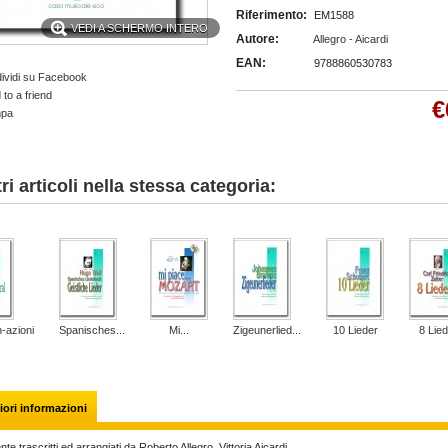
Riferimento:
EM1588
VEDI A SCHERMO INTERO
Autore:
Allegro - Aicardi
EAN:
9788860530783
ividi su Facebook
to a friend
€
mpa
tri articoli nella stessa categoria:
-azioni
Spanisches...
Mi...
Zigeunerlied...
10 Lieder
8 Lied
ori informazioni
te trascritti ed arrangiati da Roberto Allegro, Vittoria Aicardi