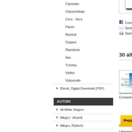
Clarinetto
Clavicembalo
Coro - Voce
Cond
Flauto
Send 
Sta
Musical
Organo
Pianoforte
30 al
Sax
Tromba
Violino
Violoncello
Ebook, Digital Download (PDF)
Contamin
AUTORI
All White Singers
Allegro - Aicardi
Maggi
Allegro, Roberto
Liberamen