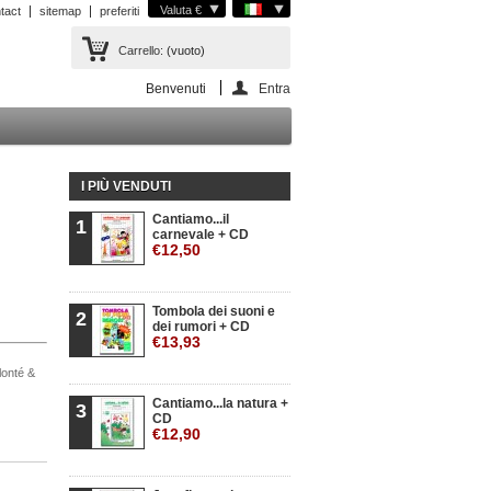
Valuta €
tact
sitemap
preferiti
Carrello:
(vuoto)
Benvenuti
Entra
I PIÙ VENDUTI
Cantiamo...il
1
carnevale + CD
€12,50
Tombola dei suoni e
2
dei rumori + CD
€13,93
olonté &
Cantiamo...la natura +
3
CD
€12,90