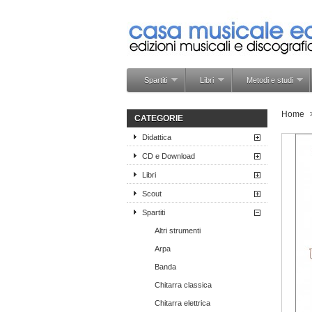
Spartiti
Libri
Metodi e studi
Home
CATEGORIE
Didattica
CD e Download
Libri
Scout
Spartiti
Altri strumenti
Arpa
Banda
Chitarra classica
Chitarra elettrica