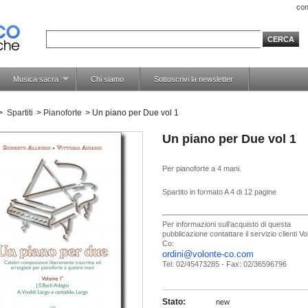
con
Musica sacra
Chi siamo
Sottoscrivi la newsletter
>
Spartiti
>
Pianoforte
>
Un piano per Due vol 1
Un piano per Due vol 1
Per pianoforte a 4 mani.
Spartito in formato A 4 di 12 pagine
Per informazioni sull’acquisto di questa
pubblicazione contattare il servizio clienti V
Co:
ordini@volonte-co.com
Tel: 02/45473285 - Fax: 02/36596796
Stato:
new