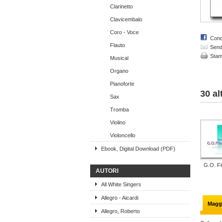
Clarinetto
Clavicembalo
Coro - Voce
Cond
Flauto
Send 
Sta
Musical
Organo
Pianoforte
30 al
Sax
Tromba
Violino
Violoncello
Ebook, Digital Download (PDF)
G.O. Fi
AUTORI
All White Singers
Allegro - Aicardi
Maggi
Allegro, Roberto