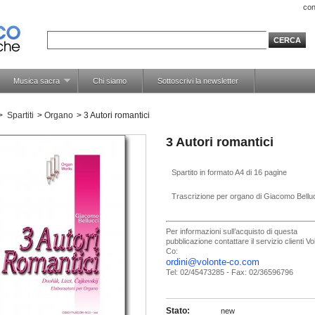
con
Musica sacra
Chi siamo
Sottoscrivi la newsletter
>
Spartiti
>
Organo
>
3 Autori romantici
3 Autori romantici
Spartito in formato A4 di 16 pagine
Trascrizione per organo di Giacomo Bellu
Per informazioni sull’acquisto di questa
pubblicazione contattare il servizio clienti V
Co:
ordini@volonte-co.com
Tel: 02/45473285 - Fax: 02/36596796
Stato:
new