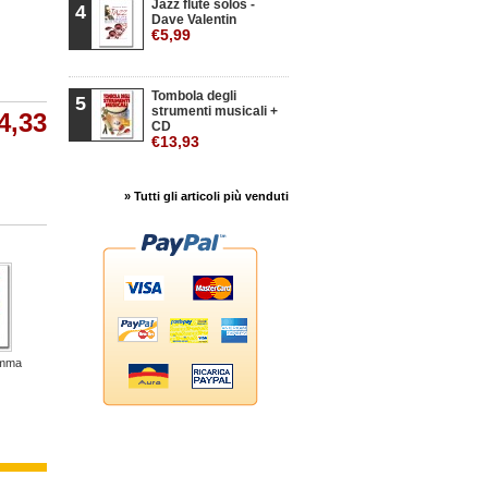
Jazz flute solos -
4
Dave Valentin
€5,99
Tombola degli
5
strumenti musicali +
4,33
CD
€13,93
» Tutti gli articoli più venduti
mma
Consolle 71
Parafrasi
Suite...
Priere...
Melodie...