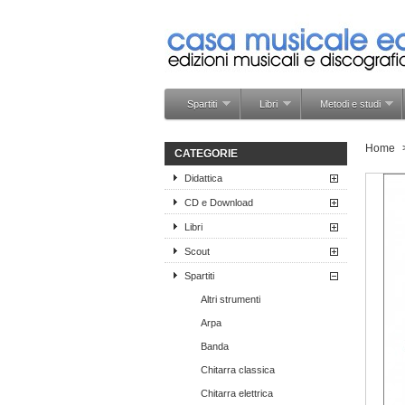
Spartiti
Libri
Metodi e studi
Home
CATEGORIE
Didattica
CD e Download
Libri
Scout
Spartiti
Altri strumenti
Arpa
Banda
Chitarra classica
Chitarra elettrica