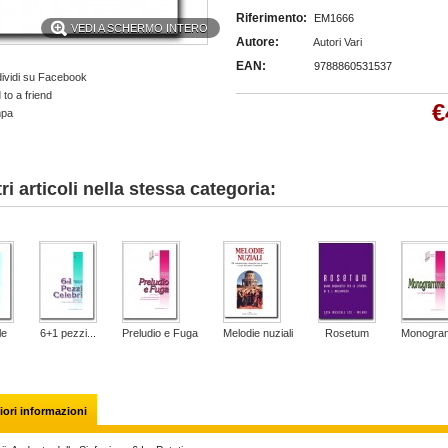
Riferimento:
EM1666
VEDI A SCHERMO INTERO
Autore:
Autori Vari
EAN:
9788860531537
ividi su Facebook
to a friend
€
mpa
tri articoli nella stessa categoria:
le
6+1 pezzi...
Preludio e Fuga
Melodie nuziali
Rosetum
Monogra
ori informazioni