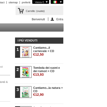
Valuta €
tact
sitemap
preferiti
Carrello:
(vuoto)
Benvenuti
Entra
I PIÙ VENDUTI
Cantiamo...il
1
carnevale + CD
€12,50
cci
Tombola dei suoni e
2
dei rumori + CD
€13,93
olonté &
Cantiamo...la natura +
3
CD
€12,90