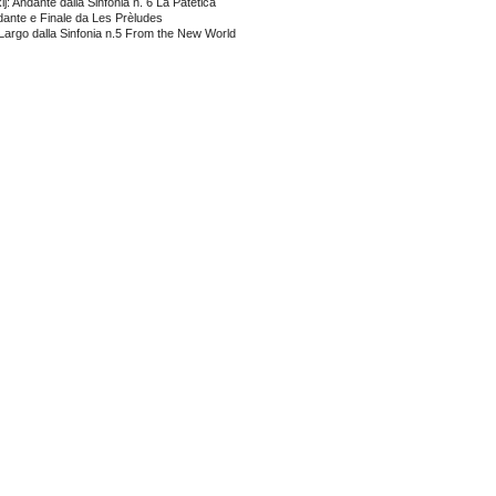
j: Andante dalla Sinfonia n. 6 La Patetica
ndante e Finale da Les Prèludes
Largo dalla Sinfonia n.5 From the New World