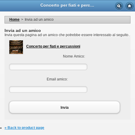
Language
Concerto per fiati e percussioni - Casa Musicale Eco
Valuta
Welcome to your account
I miei dati personali
Home
>
Invia ad un amico
My orders
My adresses
Invia ad un amico
I miei voucher
Invia questa pagina ad un amico che potrebbe essere interessato al seguito..
Logout
Concerto per fiati e percussioni
Nome Amico:
Email amico:
Invia
« Back to product page