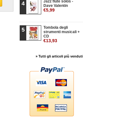
Jazz flute solos -
4
Dave Valentin
€5,99
Tombola degli
5
strumenti musicali +
CD
€13,93
» Tutti gli articoli più venduti