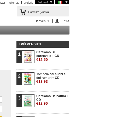
Valuta €
tact
sitemap
preferiti
Carrello:
(vuoto)
Benvenuti
Entra
I PIÙ VENDUTI
Cantiamo...il
1
carnevale + CD
€12,50
Tombola dei suoni e
2
dei rumori + CD
€13,93
Cantiamo...la natura +
3
CD
€12,90