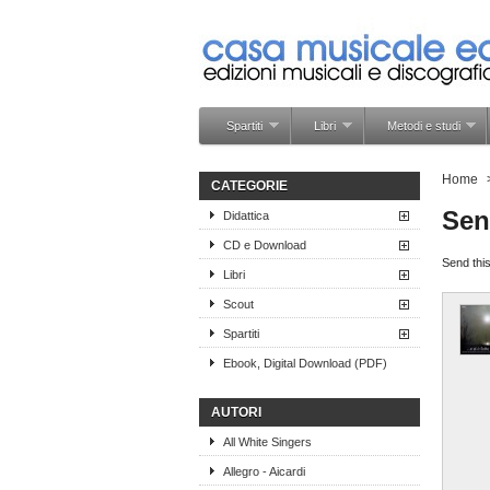
Spartiti
Libri
Metodi e studi
Home
CATEGORIE
Sen
Didattica
CD e Download
Send this
Libri
Scout
Spartiti
Ebook, Digital Download (PDF)
AUTORI
All White Singers
Allegro - Aicardi