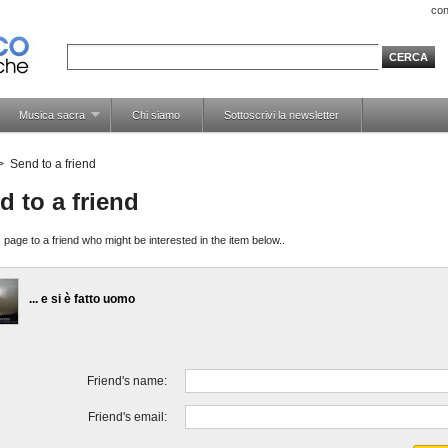
con
Musica sacra
Chi siamo
Sottoscrivi la newsletter
>
Send to a friend
d to a friend
 page to a friend who might be interested in the item below..
... e si è fatto uomo
Friend's name:
Friend's email: