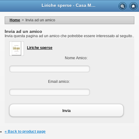
Language
Liriche sperse - Casa Musicale Eco
Valuta
Welcome to your account
I miei dati personali
Home
>
Invia ad un amico
My orders
My adresses
Invia ad un amico
I miei voucher
Invia questa pagina ad un amico che potrebbe essere interessato al seguito..
Logout
Liriche sperse
Nome Amico:
Email amico:
Invia
« Back to product page