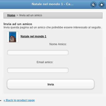
Language
Natale nel mondo 1 - Casa Musicale Eco
Valuta
Welcome to your account
I miei dati personali
Home
>
Invia ad un amico
My orders
My adresses
Invia ad un amico
I miei voucher
Invia questa pagina ad un amico che potrebbe essere interessato al seguito..
Logout
Natale nel mondo 1
Nome Amico:
Email amico:
Invia
« Back to product page