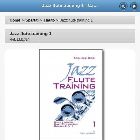
Jazz flute training 1 - Casa Musicale Eco
Home
>
Spartiti
>
Flauto
>
Jazz flute training 1
Jazz flute training 1
Ref: EM1814