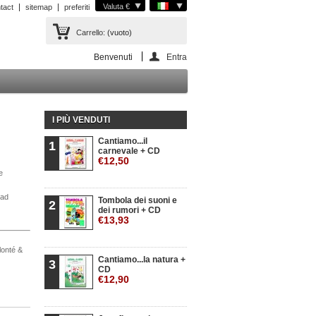
Valuta €
tact
sitemap
preferiti
Carrello:
(vuoto)
Benvenuti
Entra
I PIÙ VENDUTI
Cantiamo...il
1
carnevale + CD
€12,50
e
oad
Tombola dei suoni e
2
dei rumori + CD
€13,93
olonté &
Cantiamo...la natura +
3
CD
€12,90