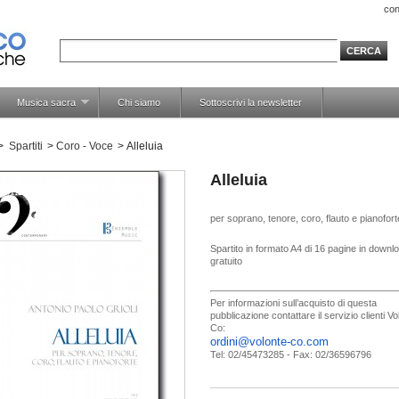
con
Musica sacra
Chi siamo
Sottoscrivi la newsletter
>
Spartiti
>
Coro - Voce
>
Alleluia
Alleluia
per soprano, tenore, coro, flauto e pianofort
Spartito in formato A4 di 16 pagine in downl
gratuito
Per informazioni sull’acquisto di questa
pubblicazione contattare il servizio clienti V
Co:
ordini@volonte-co.com
Tel: 02/45473285 - Fax: 02/36596796