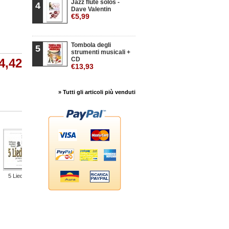
Jazz flute solos -
4
Dave Valentin
€5,99
Tombola degli
5
strumenti musicali +
CD
4,42
€13,93
» Tutti gli articoli più venduti
5 Lieder
Eppure Tu...
3 antiche...
Canti alla...
I negro...
I ne