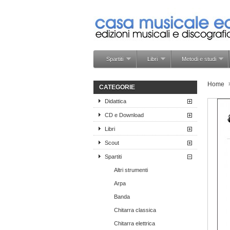
Spartiti
Libri
Metodi e studi
Home
CATEGORIE
Didattica
CD e Download
Libri
Scout
Spartiti
Altri strumenti
Arpa
Banda
Chitarra classica
Chitarra elettrica