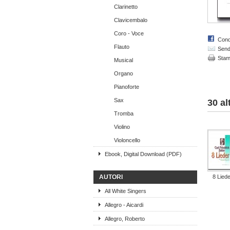
Clarinetto
Clavicembalo
Coro - Voce
Cond
Flauto
Send 
Sta
Musical
Organo
Pianoforte
Sax
30 al
Tromba
Violino
Violoncello
Ebook, Digital Download (PDF)
AUTORI
8 Liede
All White Singers
Allegro - Aicardi
Allegro, Roberto