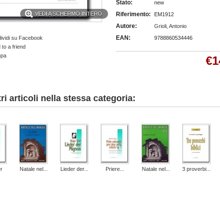
Stato:
new
VEDI A SCHERMO INTERO
Riferimento:
EM1912
Autore:
Grioli, Antonio
EAN:
ividi su Facebook
9788860534446
to a friend
mpa
€1
tri articoli nella stessa categoria:
r
Natale nel...
Lieder der...
Priere...
Natale nel...
3 proverbi...