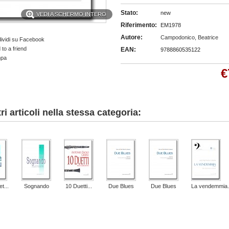
Stato:
new
VEDI A SCHERMO INTERO
Riferimento:
EM1978
Autore:
Campodonico, Beatrice
ividi su Facebook
to a friend
EAN:
9788860535122
mpa
€
tri articoli nella stessa categoria:
t...
Sognando
10 Duetti...
Due Blues
Due Blues
La vendemmia.