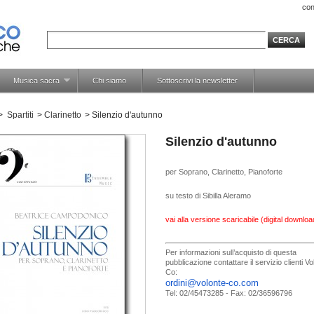
con
Musica sacra
Chi siamo
Sottoscrivi la newsletter
>
Spartiti
>
Clarinetto
>
Silenzio d'autunno
Silenzio d'autunno
per Soprano, Clarinetto, Pianoforte
su testo di Sibilla Aleramo
vai alla versione scaricabile (digital downloa
Per informazioni sull’acquisto di questa
pubblicazione contattare il servizio clienti V
Co:
ordini@volonte-co.com
Tel: 02/45473285 - Fax: 02/36596796