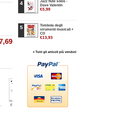
Jazz flute solos -
4
Dave Valentin
€5,99
Tombola degli
5
strumenti musicali +
CD
€13,93
7,69
» Tutti gli articoli più venduti
..
Esercizi...
Quartetto...
40 Studi...
Silenzio...
7 Miniature