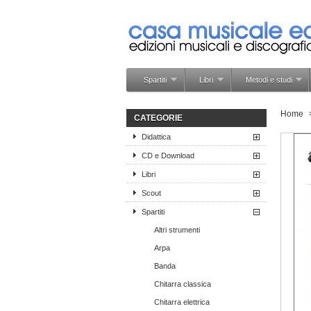
Spartiti
Libri
Metodi e studi
Home
CATEGORIE
Didattica
CD e Download
Libri
Scout
Spartiti
Altri strumenti
Arpa
Banda
Chitarra classica
Chitarra elettrica