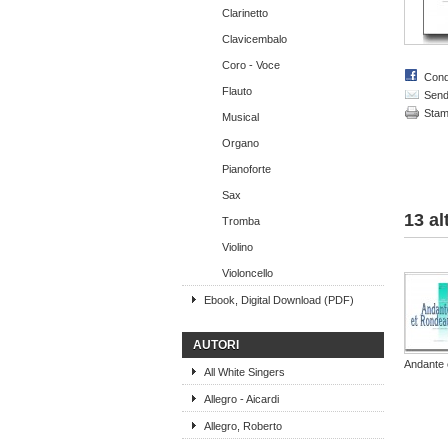
Clarinetto
Clavicembalo
Coro - Voce
Cond
Flauto
Send 
Sta
Musical
Organo
Pianoforte
Sax
13 al
Tromba
Violino
Violoncello
Ebook, Digital Download (PDF)
AUTORI
Andante e
All White Singers
Allegro - Aicardi
Allegro, Roberto