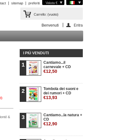
Valuta €
tact
sitemap
preferiti
Carrello:
(vuoto)
Benvenuti
Entra
I PIÙ VENDUTI
Cantiamo...il
1
carnevale + CD
€12,50
Tombola dei suoni e
2
dei rumori + CD
€13,93
d)
Cantiamo...la natura +
3
olonté &
CD
€12,90