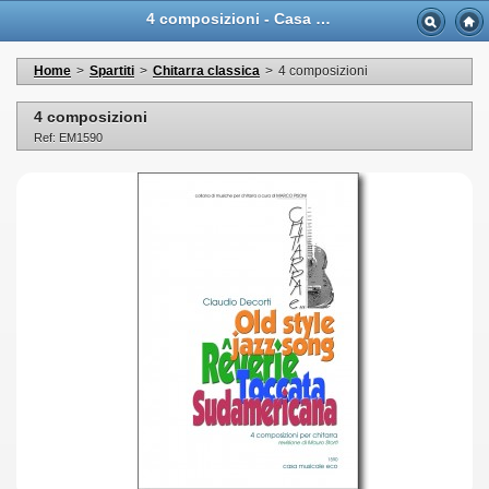
4 composizioni - Casa Musicale Eco
Home
>
Spartiti
>
Chitarra classica
>
4 composizioni
4 composizioni
Ref: EM1590