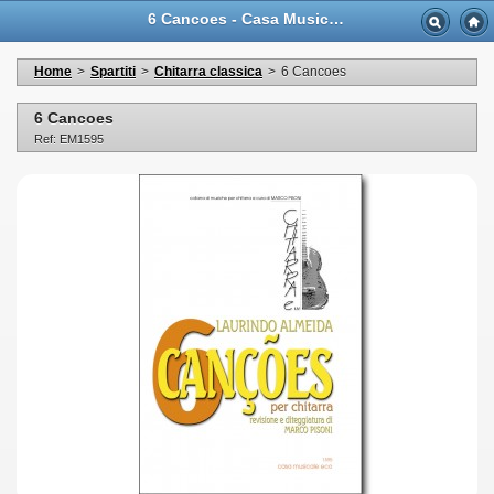
6 Cancoes - Casa Musicale Eco
Home
>
Spartiti
>
Chitarra classica
>
6 Cancoes
6 Cancoes
Ref: EM1595