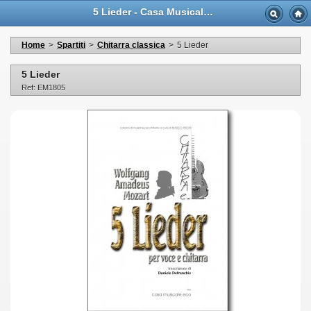
5 Lieder - Casa Musicale Eco
Home
>
Spartiti
>
Chitarra classica
>
5 Lieder
5 Lieder
Ref: EM1805