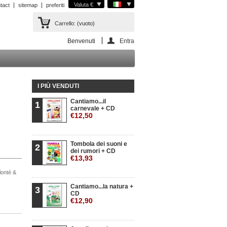
Valuta €
tact
sitemap
preferiti
Carrello:
(vuoto)
Benvenuti
Entra
I PIÙ VENDUTI
Cantiamo...il
1
carnevale + CD
€12,50
Tombola dei suoni e
2
dei rumori + CD
€13,93
olonté &
Cantiamo...la natura +
3
CD
€12,90