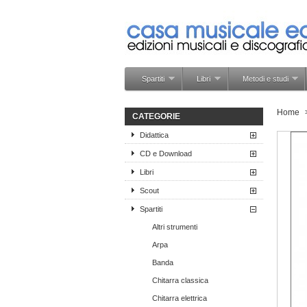
Spartiti
Libri
Metodi e studi
Home
CATEGORIE
Didattica
CD e Download
Libri
Scout
Spartiti
Altri strumenti
Arpa
Banda
Chitarra classica
Chitarra elettrica