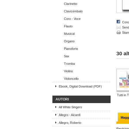
Clarinetto
Clavicembalo
Coro - Voce
Cond
Flauto
Send 
Sta
Musical
Organo
Pianoforte
30 al
Sax
Tromba
Violino
Violoncello
Ebook, Digital Download (PDF)
Tutti in T
AUTORI
All White Singers
Allegro - Aicardi
Maggi
Allegro, Roberto
Revisione