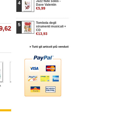
Jazz flute solos -
4
Dave Valentin
€5,99
Tombola degli
5
strumenti musicali +
9,62
CD
€13,93
» Tutti gli articoli più venduti
a
Gran Solo
Il gioco...
20 Studi Vol...
Piccolo...
40 Studi scelti