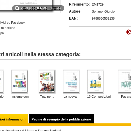
Riferimento:
EM1729
VEDI A SCHERMO INTERO
Autore:
Spriano, Giorgio
EAN:
9788860532138
ividi su Facebook
to a friend
€
mpa
tri articoli nella stessa categoria:
rio
Insieme con...
Tutti per...
La nuova...
13 Composizioni
Pavan
ori informazioni
Pagine di esempio della pubblicazione
 e diteggiatura di Marco e Stafano Bonfanti