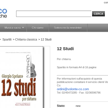
con
Musica sacra
Chi siamo
Sottoscrivi la newsletter
>
Spartiti
>
Chitarra classica
>
12 Studi
12 Studi
Per chitarra.
Spartito in formato A4 di 16 pagine
Per informazioni sull’acquisto di questa
pubblicazione contattare il servizio clienti V
Co:
ordini@volonte-co.com
Tel: 02/45473285 - Fax: 02/36596796
Stato:
new