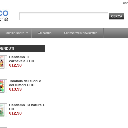
con
Musica sacra
Chi siamo
Sottoscrivi la newsletter
 VENDUTI
Cantiamo...il
carnevale + CD
€12,50
Tombola dei suoni e
dei rumori + CD
€13,93
Cantiamo...la natura +
CD
€12,90