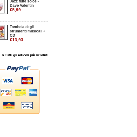
Jazz flute solos -
Dave Valentin
€5,99
Tombola degli
strumenti musicali +
CD
€13,93
» Tutti gli articoli più venduti