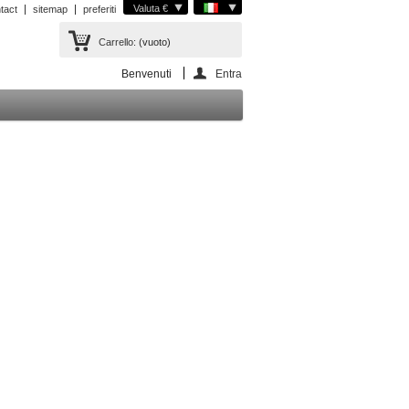
Valuta €
tact
sitemap
preferiti
Carrello:
(vuoto)
Benvenuti
Entra