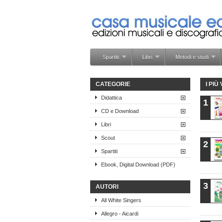
Spartiti
Libri
Metodi e studi
CATEGORIE
I PIÙ
Didattica
1
CD e Download
Libri
Scout
2
Spartiti
Ebook, Digital Download (PDF)
3
AUTORI
All White Singers
Allegro - Aicardi